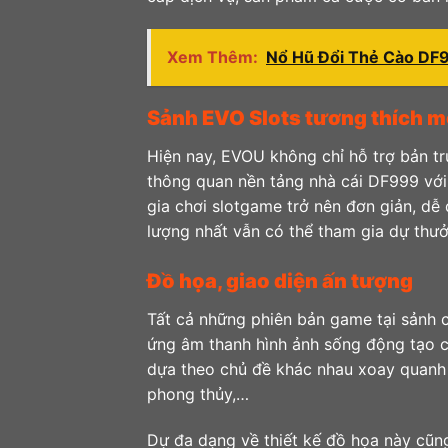
Xem Thêm:
Nổ Hũ Đổi Thẻ Cào DF9
Sảnh EVO Slots tương thích mọ
Hiện nay, EVOU không chỉ hỗ trợ bản t
thông quan nền tảng nhà cái DF999 với
gia chơi slotgame trở nên đơn giản, d
lượng nhất vẫn có thể tham gia dự thư
Đồ họa, giao diện ấn tượng
Tất cả những phiên bản game tại sảnh c
ứng âm thanh hình ảnh sống động tạo c
dựa theo chủ đề khác nhau xoay quanh c
phong thủy,…
Dự đa dạng về thiết kế đồ họa này cũn