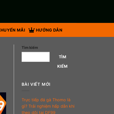
KHUYẾN MÃI
HƯỚNG DẪN
Tìm kiếm
TÌM
KIẾM
BÀI VIẾT MỚI
Trực tiếp đá gà Thomo là
gì? Trải nghiệm hấp dẫn khi
theo dõi tại DF99