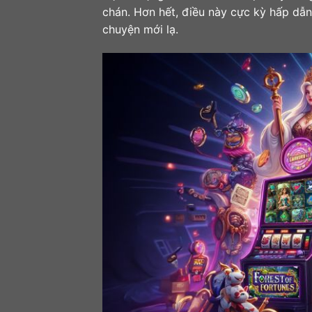
chán. Hơn hết, điều này cực kỳ hấp dẫn
chuyện mới lạ.