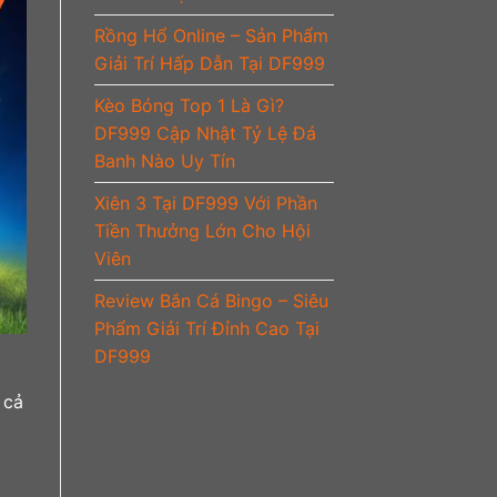
Rồng Hổ Online – Sản Phẩm
Giải Trí Hấp Dẫn Tại DF999
Kèo Bóng Top 1 Là Gì?
DF999 Cập Nhật Tỷ Lệ Đá
Banh Nào Uy Tín
Xiên 3 Tại DF999 Với Phần
Tiền Thưởng Lớn Cho Hội
Viên
Review Bắn Cá Bingo – Siêu
Phẩm Giải Trí Đỉnh Cao Tại
DF999
 cả