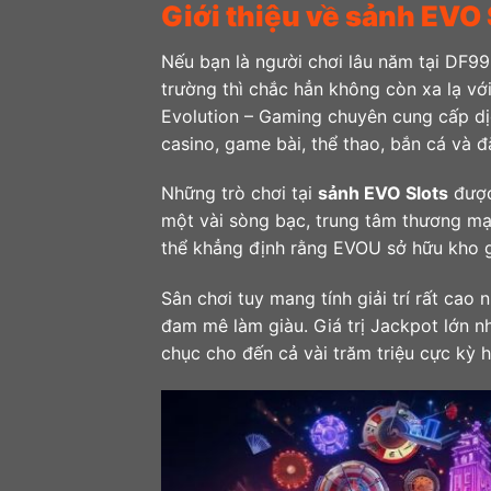
Giới thiệu về sảnh EVO 
Nếu bạn là người chơi lâu năm tại DF99
trường thì chắc hẳn không còn xa lạ với 
Evolution – Gaming chuyên cung cấp dịch
casino, game bài, thể thao, bắn cá và đ
Những trò chơi tại
sảnh EVO Slots
được
một vài sòng bạc, trung tâm thương mại
thể khẳng định rằng EVOU sở hữu kho 
Sân chơi tuy mang tính giải trí rất ca
đam mê làm giàu. Giá trị Jackpot lớn n
chục cho đến cả vài trăm triệu cực kỳ 