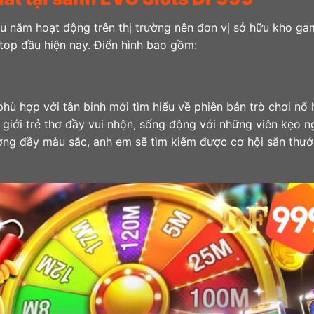
u năm hoạt động trên thị trường nên đơn vị sở hữu kho ga
 top đầu hiện nay. Điển hình bao gồm:
hù hợp với tân binh mới tìm hiểu về phiên bản trò chơi nổ 
 giới trẻ thơ đầy vui nhộn, sống động với những viên kẹo n
ợng đầy màu sắc, anh em sẽ tìm kiếm được cơ hội săn thư