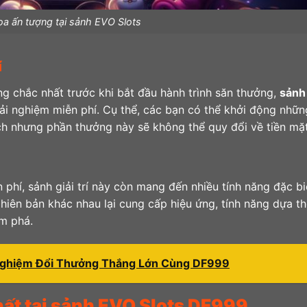
a ấn tượng tại sảnh EVO Slots
í
 chắc nhất trước khi bắt đầu hành trình săn thưởng,
sảnh
i nghiệm miễn phí. Cụ thể, các bạn có thể khởi động nhữn
h nhưng phần thưởng này sẽ không thể quy đổi về tiền mặ
phí, sảnh giải trí này còn mang đến nhiều tính năng đặc bi
hiên bản khác nhau lại cung cấp hiệu ứng, tính năng dựa t
ám phá.
 Nghiệm Đổi Thưởng Thắng Lớn Cùng DF999
hất tại sảnh EVO Slots DF999