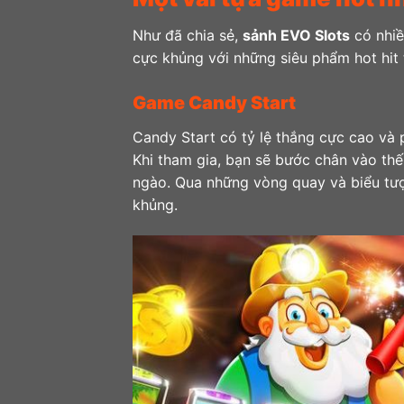
Như đã chia sẻ,
sảnh EVO Slots
có nhiề
cực khủng với những siêu phẩm hot hit
Game Candy Start
Candy Start có tỷ lệ thắng cực cao và p
Khi tham gia, bạn sẽ bước chân vào thế
ngào. Qua những vòng quay và biểu tư
khủng.