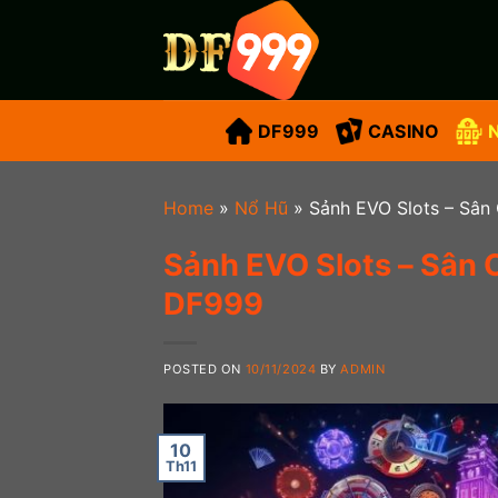
Skip
to
content
DF999
CASINO
Home
»
Nổ Hũ
»
Sảnh EVO Slots – Sân
Sảnh EVO Slots – Sân 
DF999
POSTED ON
10/11/2024
BY
ADMIN
10
Th11