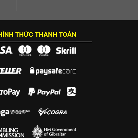
HÌNH THỨC THANH TOÁN