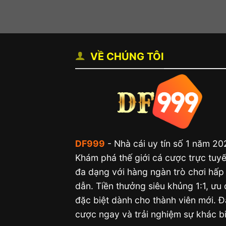
VỀ CHÚNG TÔI
DF999
- Nhà cái uy tín số 1 năm 20
Khám phá thế giới cá cược trực tuy
đa dạng với hàng ngàn trò chơi hấp
dẫn. Tiền thưởng siêu khủng 1:1, ưu 
đặc biệt dành cho thành viên mới. Đ
cược ngay và trải nghiệm sự khác bi