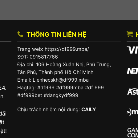
THÔNG TIN LIÊN HỆ
Trang web: https://df999.mba/
SĐT: 0915817766
Địa chỉ: 106 Hoàng Xuân Nhị, Phú Trung,
Tân Phú, Thành phố Hồ Chí Minh
Email:
Lienhecskh@df999.mba
24.
Hagtag: #df999 #df999mba #df 999
#df999bet #dangkydf999
ến
Chịu trách nhiệm nội dung:
CAILY
đãi
ặt
ệt!