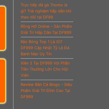
Trực tiếp đá gà Thomo là
gì? Trải nghiệm hấp dẫn khi
theo dõi tại DF99
Rồng Hổ Online – Sản Phẩm
Giải Trí Hấp Dẫn Tại DF999
Kèo Bóng Top 1 Là Gì?
DF999 Cập Nhật Tỷ Lệ Đá
Banh Nào Uy Tín
Xiên 3 Tại DF999 Với Phần
Tiền Thưởng Lớn Cho Hội
Viên
Review Bắn Cá Bingo – Siêu
Phẩm Giải Trí Đỉnh Cao Tại
DF999