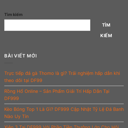
Tìm kiếm
TÌM
KIẾM
BÀI VIẾT MỚI
Trực tiếp đá gà Thomo là gì? Trải nghiệm hấp dẫn khi
theo dõi tại DF99
Rồng Hổ Online – Sản Phẩm Giải Trí Hấp Dẫn Tại
DF999
Kèo Bóng Top 1 Là Gì? DF999 Cập Nhật Tỷ Lệ Đá Banh
Nào Uy Tín
Xiên 3 Tại DF999 Với Phần Tiền Thưởng Lớn Cho Hội