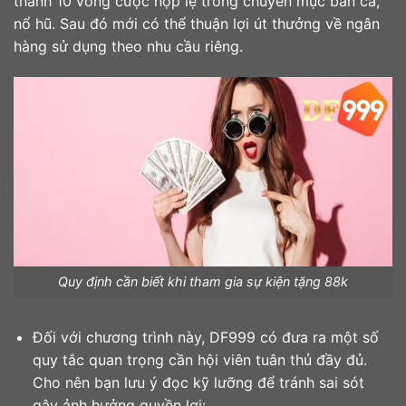
thành 10 vòng cược hợp lệ trong chuyên mục bắn cá,
nổ hũ. Sau đó mới có thể thuận lợi út thưởng về ngân
hàng sử dụng theo nhu cầu riêng.
Quy định cần biết khi tham gia sự kiện tặng 88k
Đối với chương trình này, DF999 có đưa ra một số
quy tắc quan trọng cần hội viên tuân thủ đầy đủ.
Cho nên bạn lưu ý đọc kỹ lưỡng để tránh sai sót
gây ảnh hưởng quyền lợi: