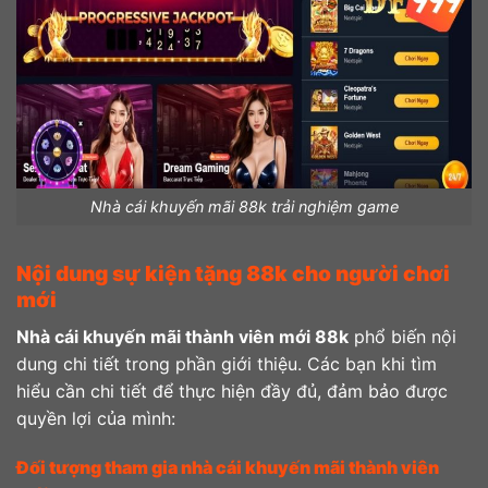
Nhà cái khuyến mãi 88k trải nghiệm game
Nội dung sự kiện tặng 88k cho người chơi
mới
Nhà cái khuyến mãi thành viên mới 88k
phổ biến nội
dung chi tiết trong phần giới thiệu. Các bạn khi tìm
hiểu cần chi tiết để thực hiện đầy đủ, đảm bảo được
quyền lợi của mình:
Đối tượng tham gia nhà cái khuyến mãi thành viên