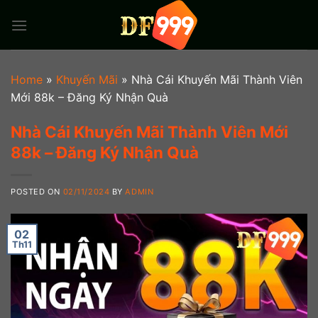
Skip
to
content
Home
»
Khuyến Mãi
»
Nhà Cái Khuyến Mãi Thành Viên
Mới 88k – Đăng Ký Nhận Quà
Nhà Cái Khuyến Mãi Thành Viên Mới
88k – Đăng Ký Nhận Quà
POSTED ON
02/11/2024
BY
ADMIN
02
Th11