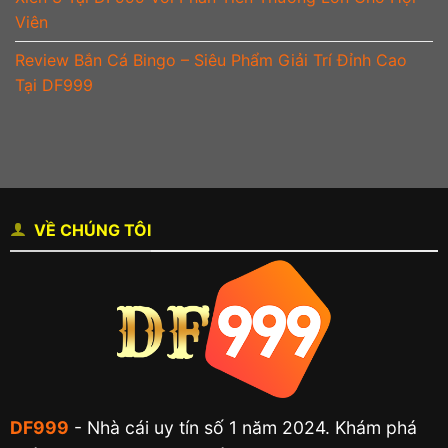
Viên
Review Bắn Cá Bingo – Siêu Phẩm Giải Trí Đỉnh Cao
Tại DF999
VỀ CHÚNG TÔI
DF999
- Nhà cái uy tín số 1 năm 2024. Khám phá